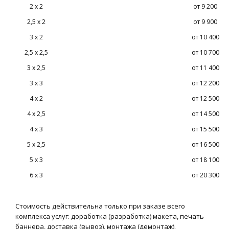
2 x 2
от 9 200
2,5 х 2
от 9 900
3 x 2
от 10 400
2,5 x 2,5
от 10 700
3 х 2,5
от 11 400
3 х 3
от 12 200
4 x 2
от 12 500
4 х 2,5
от 14 500
4 х 3
от 15 500
5 х 2,5
от 16 500
5 х 3
от 18 100
6 х 3
от 20 300
Стоимость действительна только при заказе всего
комплекса услуг: доработка (разработка) макета, печать
баннера, доставка (вывоз), монтажа (демонтаж).