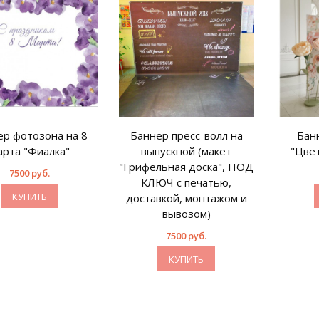
ер фотозона на 8
Баннер пресс-волл на
Бан
арта "Фиалка"
выпускной (макет
"Цве
"Грифельная доска", ПОД
7500 руб.
КЛЮЧ с печатью,
КУПИТЬ
доставкой, монтажом и
вывозом)
7500 руб.
КУПИТЬ