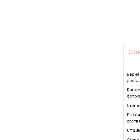
Оп
Вариа
доста
Банне
фотосе
Стенд
В сто
соотв
Стоим
Стоимо