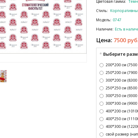
Цветовая гамма:
Тем
Стиль:
Корпоративны
Модель:
0747
Наличие:
Есть в нали
Цена:
7500 руб
Выберите разм
200*200 см (7500 
250*200 см (7900 
300*200 см (8300 
250*250 см (8500 
300*250 см (9300 
300*300 см (9900 
400*200 см (10100
400*250 см (11100
400*300 см (12200
свой размер (нап