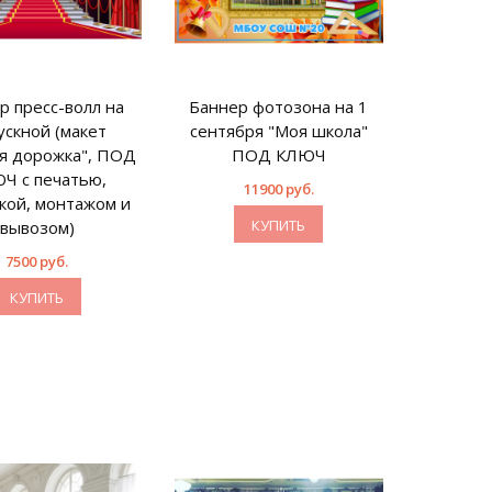
р пресс-волл на
Баннер фотозона на 1
Баннер 
ускной (макет
сентября "Моя школа"
сент
ая дорожка", ПОД
ПОД КЛЮЧ
"Школьн
Ч с печатью,
с печат
11900 руб.
кой, монтажом и
монтаж
КУПИТЬ
вывозом)
7500 руб.
КУПИТЬ