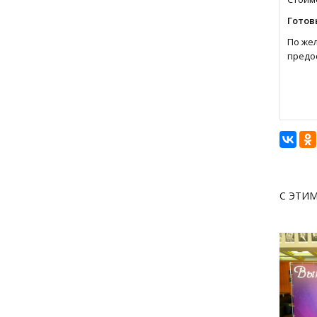
Готов
По же
предо
С ЭТИ