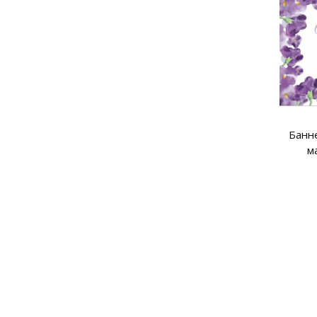
Банн
м