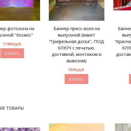
ер фотозона на
Баннер пресс-волл на
Банне
ускной "Космос"
выпускной (макет
вып
"Грифельная доска", ПОД
"Красн
11900 руб.
КЛЮЧ с печатью,
КЛЮ
КУПИТЬ
доставкой, монтажом и
достав
вывозом)
7500 руб.
КУПИТЬ
ИЕ ТОВАРЫ