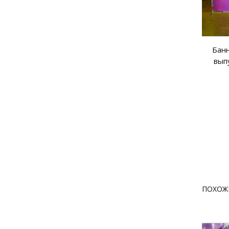
Банн
вып
ПОХОЖ