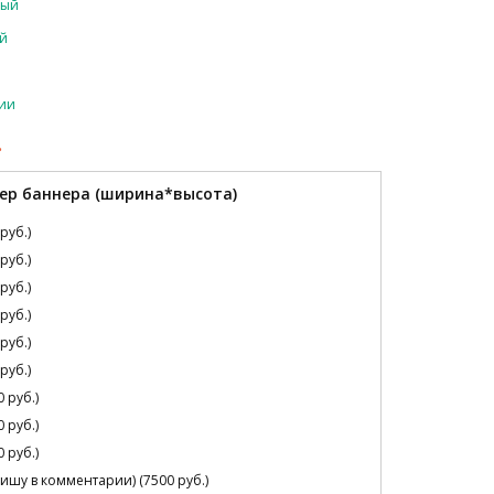
ный
й
чии
.
ер баннера (ширина*высота)
руб.)
руб.)
руб.)
руб.)
руб.)
руб.)
 руб.)
 руб.)
 руб.)
ишу в комментарии) (7500 руб.)