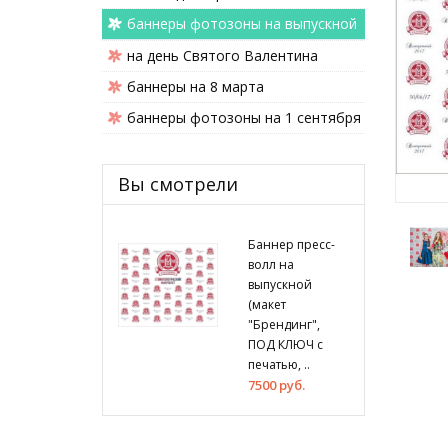
баннеры фотозоны на выпускной
на день Святого Валентина
баннеры на 8 марта
баннеры фотозоны на 1 сентября
Вы смотрели
Баннер пресс-
волл на
выпускной
(макет
"Брендинг",
ПОД КЛЮЧ с
печатью, ..
7500 руб.