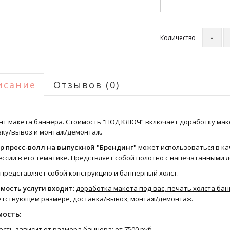
Количество
исание
Отзывов (0)
нт макета баннера. Стоимость “ПОД КЛЮЧ” включает доработку маке
вку/вывоз и монтаж/демонтаж.
р пресс-волл на выпускной "Брендинг"
может использоваться в ка
ссии в его тематике. Предствляет собой полотно с напечатанными 
 представляет собой конструкцию и баннерный холст.
имость услуги входит:
доработка макета под вас, печать холста ба
етствующем размере, доставка/вывоз, монтаж/демонтаж.
ость:
сть зависит от размера баннера: от 7500 руб.