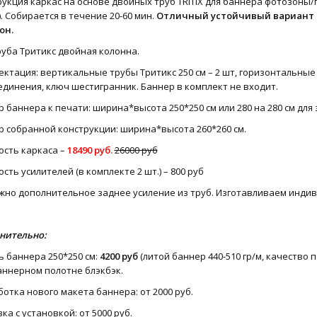
укция каркас на основе двойных труб TRITIX для баннера фотозоны/п
. Собирается в течение 20-60 мин.
Отличный устойчивый вариант 
он.
руба Тритикс двойная колонна.
ктация: вертикальные трубы Тритикс 250 см – 2 шт, горизонтальные т
единения, ключ шестигранник. Баннер в комплект не входит.
 баннера к печати: ширина*высота 250*250 см или 280 на 280 см для 
р собранной конструкции: ширина*высота 260*260 см.
ость каркаса –
18490 руб.
26000 руб
сть усилителей (в комплекте 2 шт.) – 800 руб
жно дополнительное заднее усиление из труб. Изготавливаем инд
нительно:
 баннера 250*250 см:
4200 руб
(литой баннер 440-510 гр/м, качество п
аннерном полотне блэкбэк.
отка нового макета баннера: от 2000 руб.
ка с установкой: от 5000 руб.