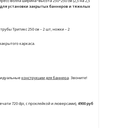
ресс-волла ширина*высота 250*250 см (2,5 на 2,5
для установки закрытых баннеров и тяжелых
рубы Тритикс 250 см – 2 шт, ножки – 2
закрытого каркаса.
ивидуальные
конструкции для баннера
. Звоните!
ечати 720 dpi, с проклейкой и люверсами),
4900 руб