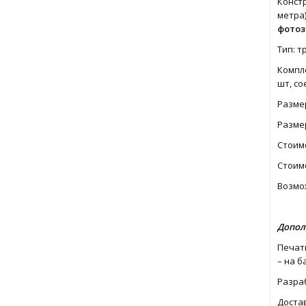
Констр
метра)
фотоз
Тип: т
Компле
шт, со
Размер
Разме
Стоим
Стоимо
Возмо
Допол
Печать
– на б
Разраб
Достав