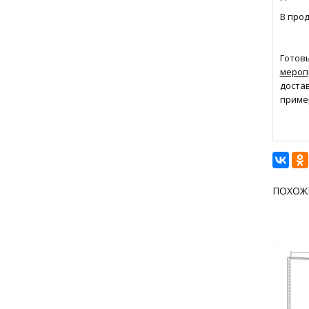
В про
Готов
мероп
доста
приме
ПОХОЖ