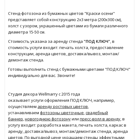
Стенд-фотозона из бумажных цветов "Краски осени"
представляет собой конструкцию 2х3 метра (200х300 см),
холст с узором, украшенный цветами из бумаги различного
диаметра 15-50 см.
Стоимость указана за аренду стенда
"ПОД КЛЮЧ"
, в
стоимость услуги входит: печать холста, предоставление
конструкции, аренда цветов, доставка/вывоз, монтаж/
демонтаж стенда.
Готовы выполнить стенд с бумажными цветами "ПОД КЛЮЧ"
индивидуально для вас. Звоните!
Студия декора Wellmarry с 2015 года
оказывает услуги оформления ПОД КЛЮЧ, например,
осуществляем
аренду ростовых цветов
,
устанавливаем
фотозоны цветочные
,
свадебный
баннер
,
новогоднюю фотозону
или
пресс-волл в аренду
, в
услугу входит: разработка макета, печать холста, каркас в
аренду, доставка/вывоз, монтаж/демонтаж стенда, аренда
цветов. По выгодной цене украшаем стенды
эффектными