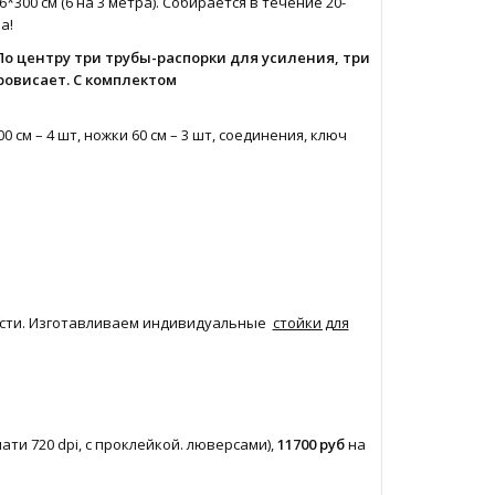
00 см (6 на 3 метра). Собирается в течение 20-
а!
По центру три трубы-распорки для усиления, три
ровисает. С комплектом
см – 4 шт, ножки 60 см – 3 шт, соединения, ключ
ости. Изготавливаем индивидуальные
стойки для
чати 720 dpi, с проклейкой. люверсами),
11700 руб
на