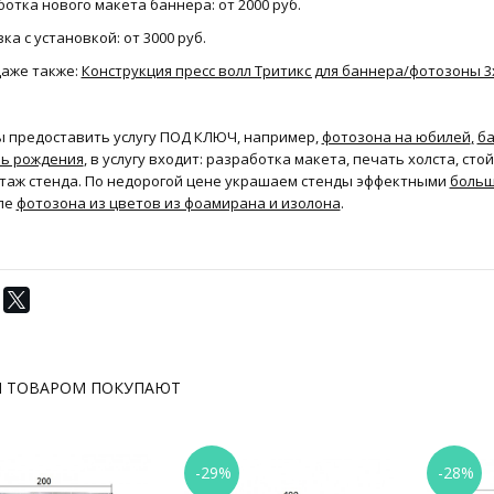
отка нового макета баннера: от 2000 руб.
ка с установкой: от 3000 руб.
даже также:
Конструкция пресс волл Тритикс для баннера/фотозоны 3
ы предоставить услугу ПОД КЛЮЧ, например,
фотозона на юбилей
,
ба
нь рождения
, в услугу входит: разработка макета, печать холста, ст
таж стенда. По недорогой цене украшаем стенды эффектными
больш
ле
фотозона из цветов из фоамирана и изолона
.
М ТОВАРОМ ПОКУПАЮТ
-29%
-28%