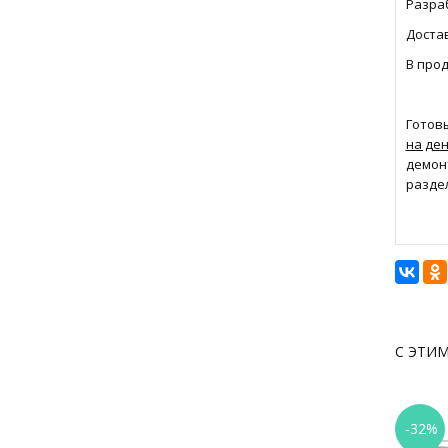
Разраб
Достав
В про
Готов
на де
демон
разде
С ЭТИ
-32%