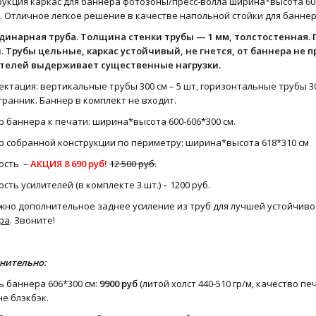
укция каркас для баннера фотозоны/пресс-волла ширина*высота 606*3
. Отличное легкое решение в качестве напольной стойки для баннер
одинарная труба. Толщина стенки трубы — 1 мм, толстостенная. 
. Трубы цельные, каркас устойчивый, не гнется, от баннера не п
телей выдерживает существенные нагрузки.
ктация: вертикальные трубы 300 см – 5 шт, горизонтальные трубы 300 
ранник. Баннер в комплект не входит.
 баннера к печати: ширина*высота 600-606*300 см.
р собранной конструкции по периметру: ширина*высота 618*310 см
ость –
АКЦИЯ
8 690 руб!
12 500 руб.
сть усилителей (в комплекте 3 шт.) – 1200 руб.
жно дополнительное заднее усиление из труб для лучшей устойчив
ра
. Звоните!
нительно:
 баннера 606*300 см:
9900 руб
(литой холст 440-510 гр/м, качество пе
е блэкбэк.