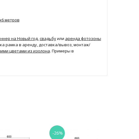
х6 метров
ннер на Новый год
,
свадьбу
или
аренда фотозоны
ойка рамка в аренду, доставка/вывоз, монтаж/
ими цветами из изолона
. Примеры в
-26%
-34%