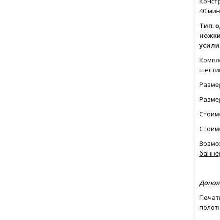
Констр
40 мин
Тип: 
ножки
усили
Компле
шестиг
Размер
Разме
Стоим
Стоимо
Возмо
банне
Допол
Печать
полотн