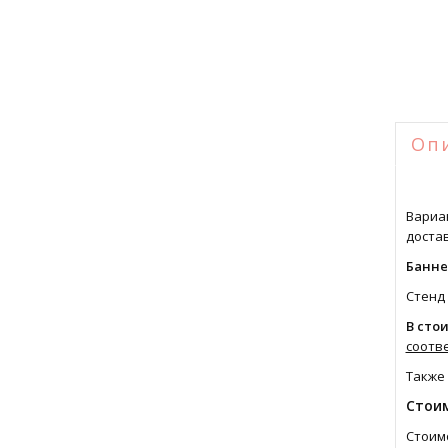
Оп
Вариа
доста
Банне
Стенд
В сто
соотв
Также 
Стоим
Стоимо