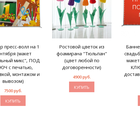
р пресс-волл на 1
Ростовой цветок из
Банне
нтября (макет
фоамирана "Тюльпан"
свадьб
ьный микс", ПОД
(цвет любой по
макет
ЮЧ с печатью,
договоренности)
КЛЮ
вкой, монтажом и
достав
4900 руб.
вывозом)
КУПИТЬ
7500 руб.
КУПИТЬ