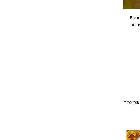
Банн
вып
ПОХОЖ