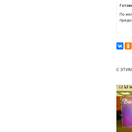
Готов
По же
предо
С ЭТИ