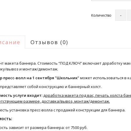
Количество
исание
Отзывов (0)
нт макета баннера. Стоимость “ПОД КЛЮЧ” включает доработку маке
вку/вывоз и монтаж/демонтаж.
р пресс-волл на 1 сентября "Школьник"
может использоваться в к
 представляет собой конструкцию и баннерный холст.
имость услуги входит:
доработка макета под вас, печать холста ба
етствующем размере, доставка/вывоз, монтаж/демонтаж.
есть установка пресс-волла с продажей конструкции для баннера.
ость:
сть зависит от размера баннера: от 7500 руб.