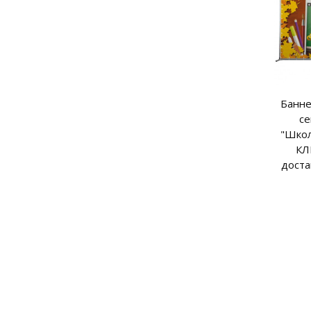
Банне
се
"Школ
КЛ
доста