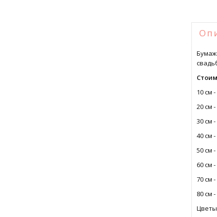
Оп
Бумаж
свадьб
Стоим
10 см -
20 см -
30 см -
40 см -
50 см -
60 см -
70 см -
80 см -
Цветы