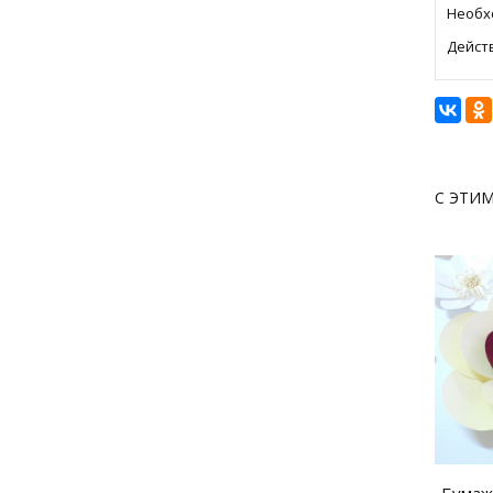
Необхо
Действ
С ЭТИ