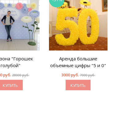
зона "Горошек
Аренда большие
Фотоз
голубой"
объемные цифры "5 и 0"
р
0 руб.
3000 руб.
13900
28000 руб.
7000 руб.
КУПИТЬ
КУПИТЬ