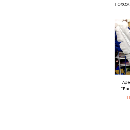
ПОХОЖ
Аре
"Ба
11