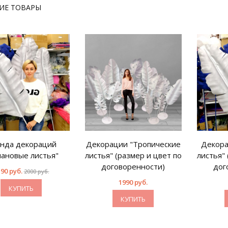
ИЕ ТОВАРЫ
нда декораций
Декорации "Тропические
Декора
нановые листья"
листья" (размер и цвет по
листья" 
договоренности)
дог
90 руб.
2000 руб.
1990 руб.
КУПИТЬ
КУПИТЬ