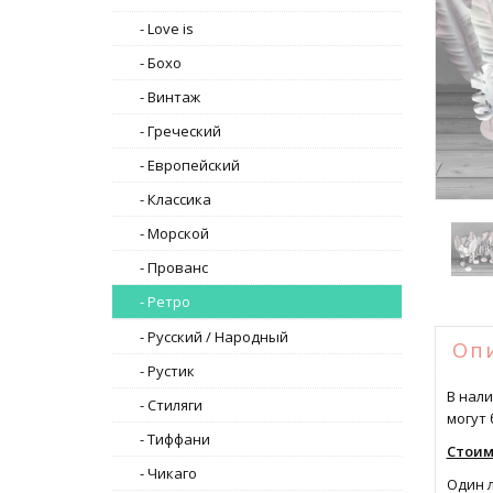
- Love is
- Бохо
- Винтаж
- Греческий
- Европейский
- Классика
- Морской
- Прованс
- Ретро
- Русский / Народный
Оп
- Рустик
В нали
- Стиляги
могут 
- Тиффани
Стоим
- Чикаго
Один л