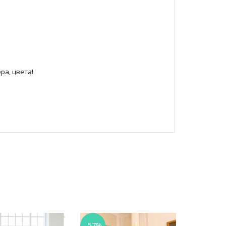
ра, цвета!
-57%
-50%