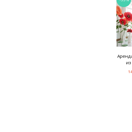
Аренда
из
14