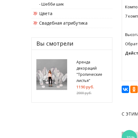
- Шебби шик
Композ
Цвета
7 комп
Свадебная атрибутика
Высота
Вы смотрели
Обрати
Дейст
Аренда
декораций
"Тропические
листья"
1190 руб.
2000 руб.
С ЭТИ
-35%