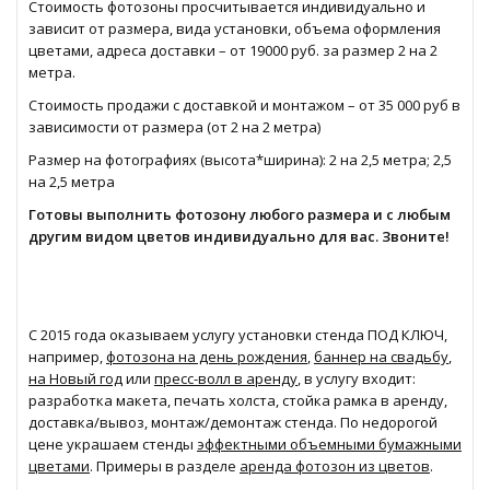
Стоимость фотозоны просчитывается индивидуально и
зависит от размера, вида установки, объема оформления
цветами, адреса доставки – от 19000 руб. за размер 2 на 2
метра.
Стоимость продажи с доставкой и монтажом – от 35 000 руб в
зависимости от размера (от 2 на 2 метра)
Размер на фотографиях (высота*ширина): 2 на 2,5 метра; 2,5
на 2,5 метра
Готовы выполнить фотозону любого размера и с любым
другим видом цветов индивидуально для вас. Звоните!
С 2015 года оказываем услугу установки стенда ПОД КЛЮЧ,
например,
фотозона на день рождения
,
баннер на свадьбу
,
на Новый год
или
пресс-волл в аренду
, в услугу входит:
разработка макета, печать холста, стойка рамка в аренду,
доставка/вывоз, монтаж/демонтаж стенда. По недорогой
цене украшаем стенды
эффектными объемными бумажными
цветами
. Примеры в разделе
аренда фотозон из цветов
.