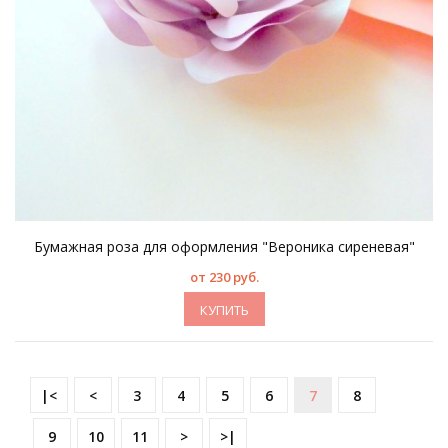
Бумажная роза для оформления "Вероника сиреневая"
от 230 руб.
КУПИТЬ
|<
<
3
4
5
6
7
8
9
10
11
>
>|