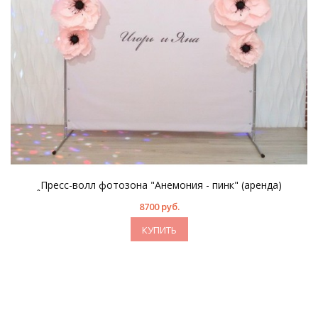
ꞈПресс-волл фотозона "Анемония - пинк" (аренда)
8700 руб.
КУПИТЬ