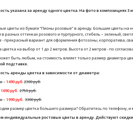
ость указана за аренду одного цветка. На фото в композициях 3 и
вые цветы из бумаги “Пионы розовые” в аренду. Большие цветы на
 в разных оттенках розового и пурпурного, стебель – зеленый, све
 - прекрасный вариант для оформления фотозоны, корпоратива, сва
 цветка на выбор от 1 до 2 метров. Высота от 2 метров - по согласов
может быть любым, на стоимость влияет только размер диаметра цв
ой подставке.
ость аренды цветка в зависимости от диаметра:
м –
1490 руб.
2300 руб.
1690 руб.
2750 руб.
м –
1990 руб.
3300 руб.
дим размер цветка большего размера? Обратитесь по телефону, и м
ем индивидуальные
ростовые цветы в аренду
. Действуют скидки