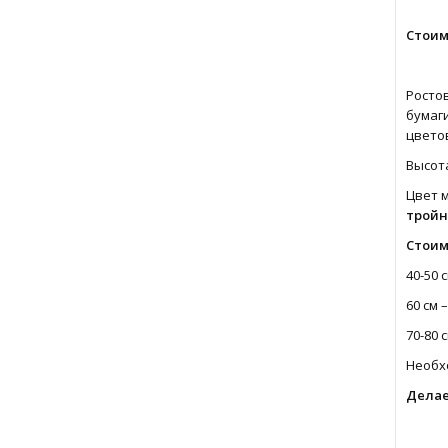
Стоим
Росто
бумаги
цветов
Высота
Цвет 
тройн
Стоим
40-50 с
60 см –
70-80 с
Необхо
Дела