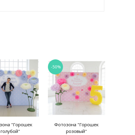
-50%
зона "Горошек
Фотозона "Горошек
Баннер
голубой"
розовый"
праздник