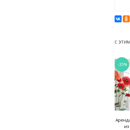
С ЭТИ
-35%
Аренда
из