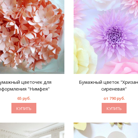
умажный цветочек для
Бумажный цветок "Хриза
оформления "Нимфея"
сиреневая"
65 руб.
от 790 руб.
КУПИТЬ
КУПИТЬ