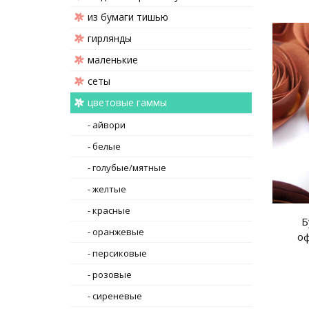
из бумаги тишью
гирлянды
маленькие
сеты
цветовые гаммы
- айвори
- белые
- голубые/мятные
- желтые
- красные
Б
- оранжевые
о
- персиковые
- розовые
- сиреневые