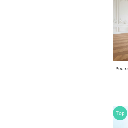
Росто
Top