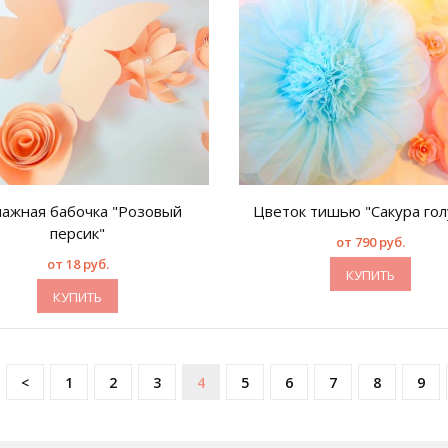
ажная бабочка "Розовый
Цветок тишью "Сакура гол
персик"
от 790 руб.
от 18 руб.
КУПИТЬ
КУПИТЬ
<
1
2
3
4
5
6
7
8
9