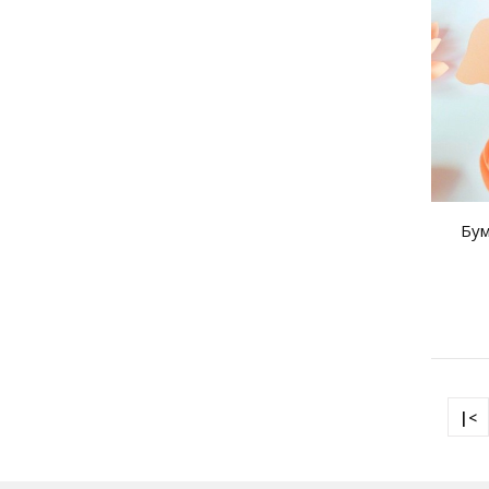
Бум
|<