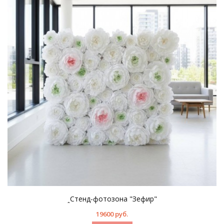
ꞈСтенд-фотозона "Зефир"
19600 руб.