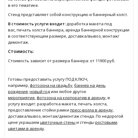
в его тематике.
Стенд представляет собой конструкцию и баннерный холст.
В стоимость услуги входит:
доработка макета под
вас, печать холста баннера, аренда баннерной конструкции
в соответствующем размере, доставка/вывоз, монтаж/
демонтаж.
Стоимость:
Стоимость зависит от размера баннера: от 11900 руб.
Готовы предоставить услугу ПОД КЛЮЧ,
например,
фотозона на свадьбу
,
баннер на день
рождения
,
новый год
или любое другое
мероприятие
,
фотозона на корпоратив в аренду
, в
услугу входит: разработка макета, печать холста,
предоставление стойки рамки
пресс-волла в аренду
,
доставка/вывоз, монтаж/демонтаж стенда. По недорогой
цене украшаем
цветочные стены
и стенды
ростовыми
цветами в аренду
.