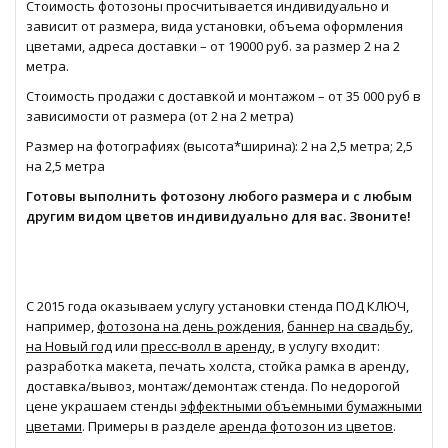
Стоимость фотозоны просчитывается индивидуально и
зависит от размера, вида установки, объема оформления
цветами, адреса доставки – от 19000 руб. за размер 2 на 2
метра.
Стоимость продажи с доставкой и монтажом – от 35 000 руб в
зависимости от размера (от 2 на 2 метра)
Размер на фотографиях (высота*ширина): 2 на 2,5 метра; 2,5
на 2,5 метра
Готовы выполнить фотозону любого размера и с любым
другим видом цветов индивидуально для вас. Звоните!
С 2015 года оказываем услугу установки стенда ПОД КЛЮЧ,
например,
фотозона на день рождения
,
баннер на свадьбу
,
на Новый год
или
пресс-волл в аренду
, в услугу входит:
разработка макета, печать холста, стойка рамка в аренду,
доставка/вывоз, монтаж/демонтаж стенда. По недорогой
цене украшаем стенды
эффектными объемными бумажными
цветами
. Примеры в разделе
аренда фотозон из цветов
.