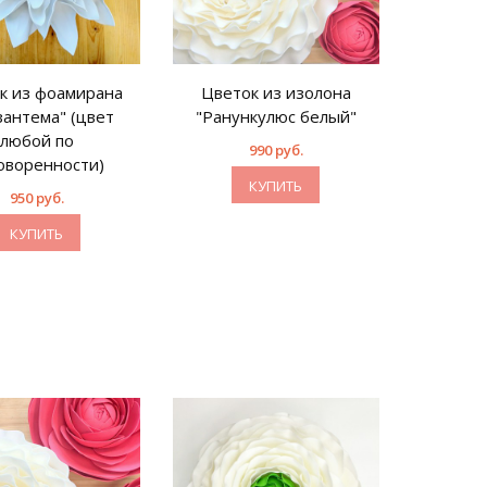
к из фоамирана
Цветок из изолона
Цвето
зантема" (цвет
"Ранункулюс белый"
"Рану
любой по
л
990 руб.
оворенности)
дого
КУПИТЬ
950 руб.
КУПИТЬ