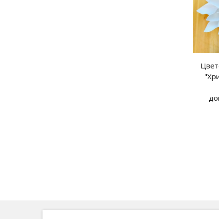
Цвет
"Хр
до