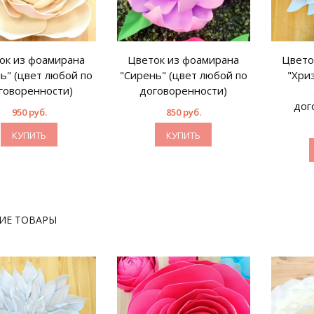
ок из фоамирана
Цветок из фоамирана
Цвето
ь" (цвет любой по
"Сирень" (цвет любой по
"Хри
говоренности)
договоренности)
дог
950 руб.
850 руб.
КУПИТЬ
КУПИТЬ
ИЕ ТОВАРЫ