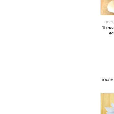
Цвет
"Ванил
до
ПОХОЖ