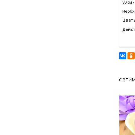
80 см -
Необхо
Цветы
Дейст
С ЭТИ