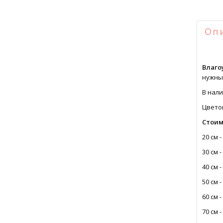
Оп
Влаго
нужны
В нали
Цвето
Стоим
20 см -
30 см -
40 см -
50 см -
60 см -
70 см -