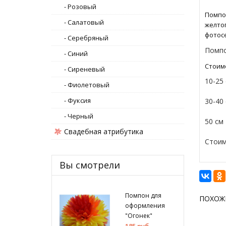
- Розовый
Помпо
- Салатовый
желтог
фотосе
- Серебряный
Помпо
- Синий
Стоим
- Сиреневый
10-25 
- Фиолетовый
- Фуксия
30-40 
- Черный
50
см 
Свадебная атрибутика
Стоим
Вы смотрели
Помпон для
ПОХОЖ
оформления
"Огонек"