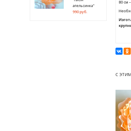
80 см –
апельсинка"
Необхо
990 руб.
Изгот
крупн
С ЭТИ