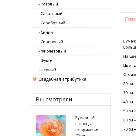
- Розовый
- Салатовый
Оп
- Серебряный
- Синий
Бумаж
- Сиреневый
Больш
- Фиолетовый
На цв
- Фуксия
Цвет 
- Черный
Стоим
Свадебная атрибутика
20 см –
30 см –
Вы смотрели
40 см –
50 см –
Бумажный
60 см –
цветок для
70 см –
оформления
"Пион