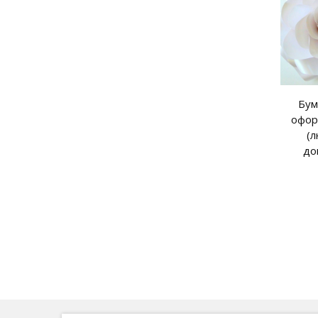
Бум
офор
(л
до