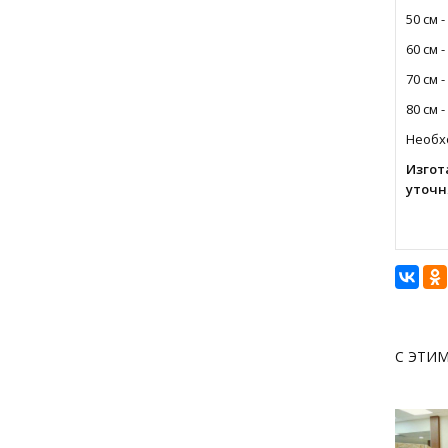
50 см -
60 см -
70 см -
80 см -
Необхо
Изгот
уточн
С ЭТИ