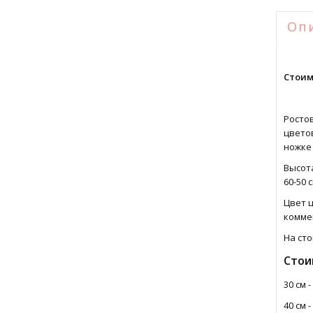
Оп
Стоим
Росто
цветов
ножке 
Высота
60-50 
Цвет ц
комме
На сто
Стои
30 см -
40 см -