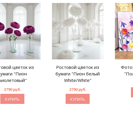
товой цветок из
Ростовой цветок из
Фото
бумаги "Пион
бумаги "Пион белый
"По
фиолетовый"
White/White"
2790 руб.
2790 руб.
КУПИТЬ
КУПИТЬ