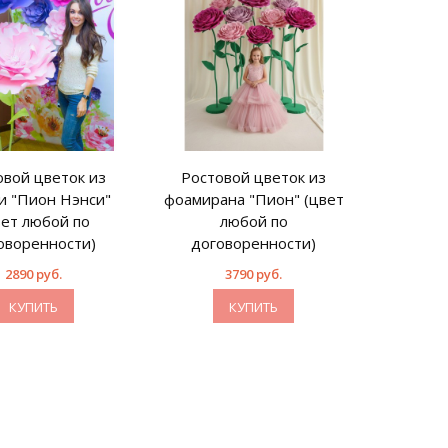
овой цветок из
Ростовой цветок из
Росто
и "Пион Нэнси"
фоамирана "Пион" (цвет
фоамира
вет любой по
любой по
(цв
оворенности)
договоренности)
дого
2890 руб.
3790 руб.
КУПИТЬ
КУПИТЬ