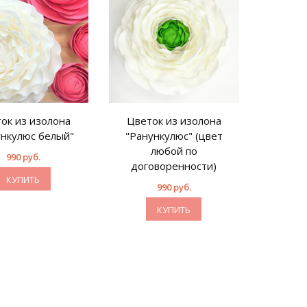
ок из изолона
Цветок из изолона
Цвето
ункулюс белый"
"Ранункулюс" (цвет
"Ранун
любой по
990 руб.
договоренности)
КУПИТЬ
990 руб.
КУПИТЬ