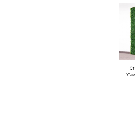
Ст
"Са