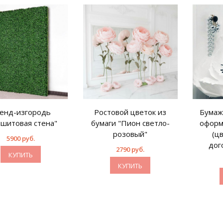
енд-изгородь
Ростовой цветок из
Бумаж
мшитовая стена"
бумаги "Пион светло-
оформ
розовый"
(ц
5900 руб.
дог
2790 руб.
КУПИТЬ
КУПИТЬ