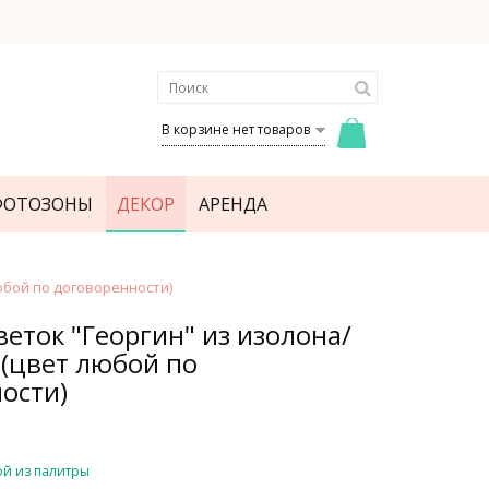
В корзине нет товаров
ФОТОЗОНЫ
ДЕКОР
АРЕНДА
юбой по договоренности)
веток "Георгин" из изолона/
(цвет любой по
ости)
й из палитры