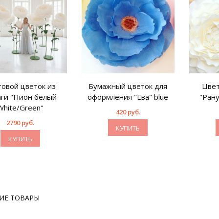
товой цветок из
Бумажный цветок для
Цвет
аги "Пион белый
оформления "Ева" blue
"Ран
White/Green"
420 руб.
2790 руб.
КУПИТЬ
КУПИТЬ
ИЕ ТОВАРЫ