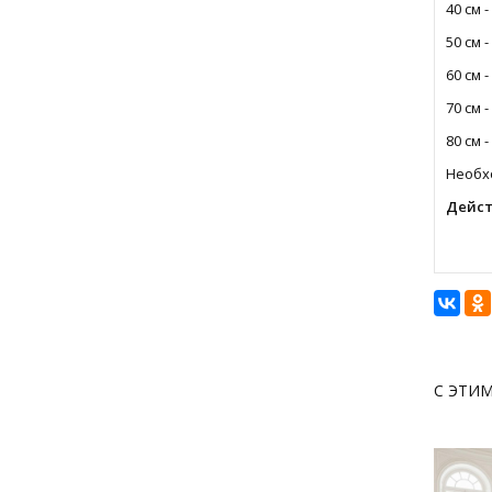
40 см -
50 см -
60 см -
70 см -
80 см -
Необхо
Дейст
С ЭТИ