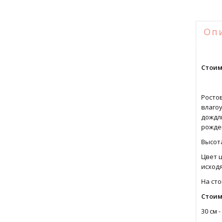
Оп
Стоим
Росто
влагоу
дождли
рожден
Высота
Цвет ц
исходя
На сто
Стоим
30 см -