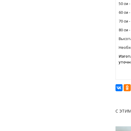
50 см -
60 см -
70 см -
80 см -
Высота
Необхо
Изгот
уточн
С ЭТИ