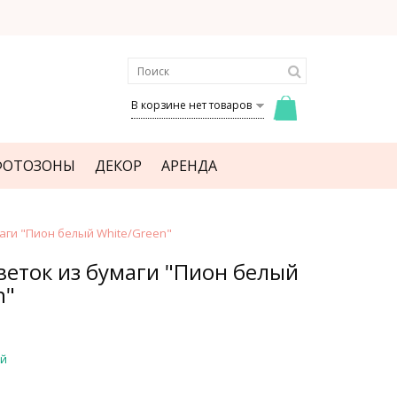
В корзине нет товаров
ФОТОЗОНЫ
ДЕКОР
АРЕНДА
аги "Пион белый White/Green"
веток из бумаги "Пион белый
n"
ый