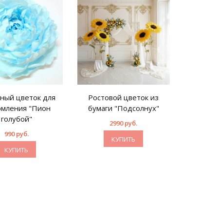
ный цветок для
Ростовой цветок из
Росто
мления "Пион
бумаги "Подсолнух"
бумаги 
голубой"
л
2990 руб.
дого
990 руб.
КУПИТЬ
КУПИТЬ