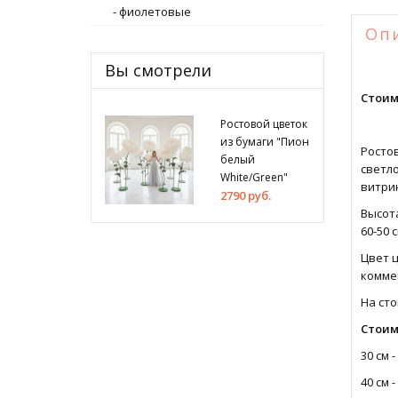
- фиолетовые
Оп
Вы смотрели
Стоим
Ростовой цветок
из бумаги "Пион
Росто
белый
светл
White/Green"
витрин
2790 руб.
Высота
60-50 
Цвет ц
комме
На сто
Стоим
30 см -
40 см -