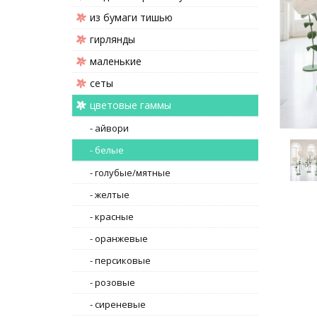
из бумаги тишью
гирлянды
маленькие
сеты
цветовые гаммы
- айвори
- белые
- голубые/мятные
- желтые
- красные
- оранжевые
- персиковые
- розовые
- сиреневые