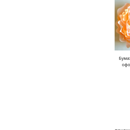
Бума
офо