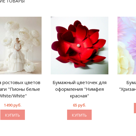
ИЕ ТОВАРЫ
 ростовых цветов
Бумажный цветочек для
Бум
маги "Пионы белые
оформления "Нимфея
"Хриза
White/White"
красная"
1490 руб.
65 руб.
КУПИТЬ
КУПИТЬ