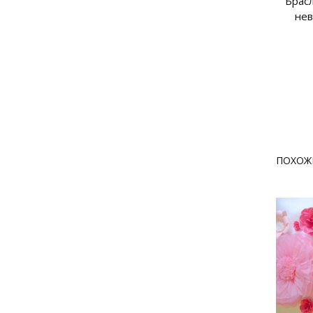
Брас
нев
ПОХОЖ