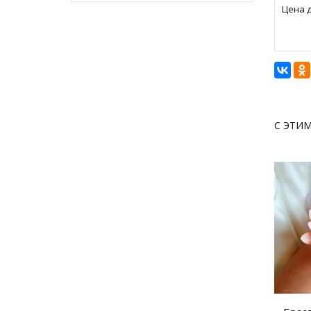
Цена д
С ЭТИ