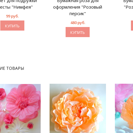
лет для подружки
Бумажная роза для
Бума
есты "Нимфея"
оформления "Розовый
"Ро
персик"
99 руб.
480 руб.
КУПИТЬ
КУПИТЬ
ИЕ ТОВАРЫ