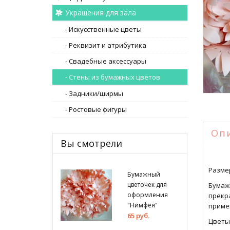
Украшения для зала
- Искусственные цветы
- Реквизит и атрибутика
- Свадебные аксессуары
- Стены из бумажных цветов
- Задники/ширмы
- Ростовые фигуры
Оп
Вы смотрели
Размер
Бумажный
цветочек для
Бумаж
оформления
прекр
"Нимфея"
приме
65 руб.
Цветы