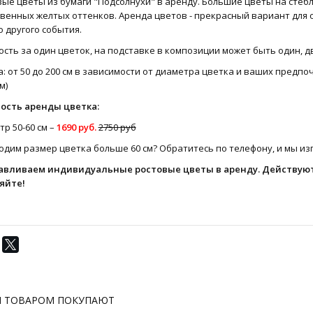
вые цветы из бумаги "Подсолнухи" в аренду. Большие цветы на сте
твенных желтых оттенков. Аренда цветов - прекрасный вариант для 
 другого события.
сть за один цветок, на подставке в композиции может быть один, дв
: от 50 до 200 см в зависимости от диаметра цветка и ваших предп
м)
ость аренды цветка:
р 50-60 см –
1690 руб.
2750 руб
дим размер цветка больше 60 см? Обратитесь по телефону, и мы изг
авливаем индивидуальные
ростовые цветы в аренду
. Действую
яйте!
М ТОВАРОМ ПОКУПАЮТ