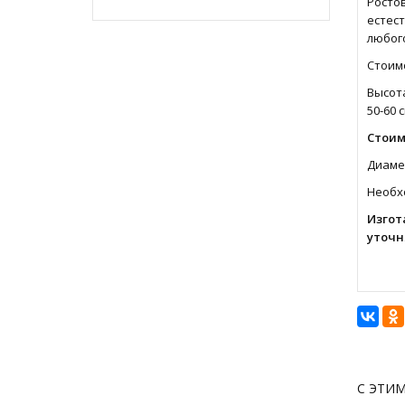
Росто
естес
любого
Стоимо
Высота
50-60 с
Стоим
Диамет
Необхо
Изгот
уточн
С ЭТИ