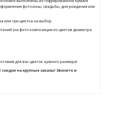
бле/ножке выполнены из гофрированной бумаги
оформления фотозоны, свадьбы, дня рождения или
а или три цветка на выбор.
очтений (на фото композиции из цветов диаметра
отовим для вас цветок нужного размера!
т скидки на крупные заказы! Звоните и