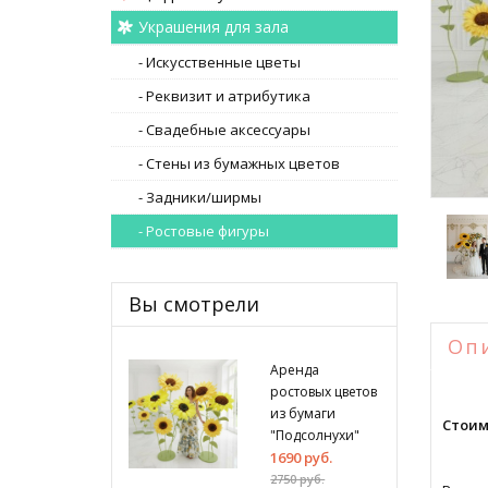
Украшения для зала
- Искусственные цветы
- Реквизит и атрибутика
- Свадебные аксессуары
- Стены из бумажных цветов
- Задники/ширмы
- Ростовые фигуры
Вы смотрели
Оп
Аренда
ростовых цветов
из бумаги
Стоим
"Подсолнухи"
1690 руб.
2750 руб.