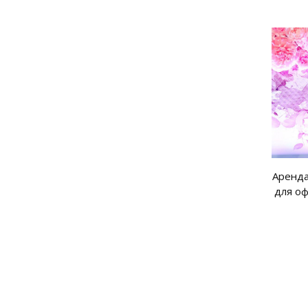
Аренда
для о