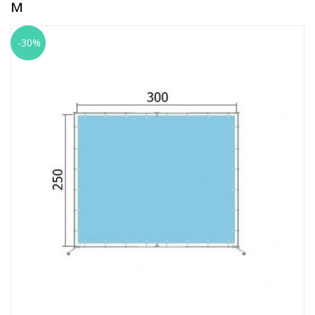
м
-30%