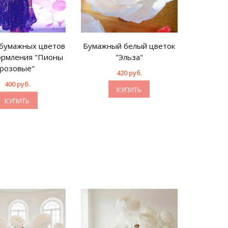
бумажных цветов
Бумажный белый цветок
Аренда б
ормления "Пионы
"Эльза"
для офор
розовые"
(цвет п
420 руб.
400 руб.
КУПИТЬ
КУПИТЬ