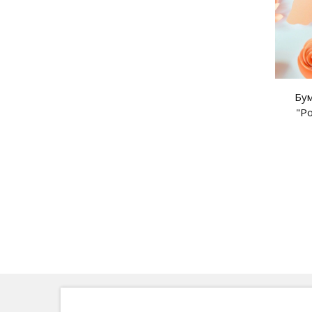
Бум
"Р