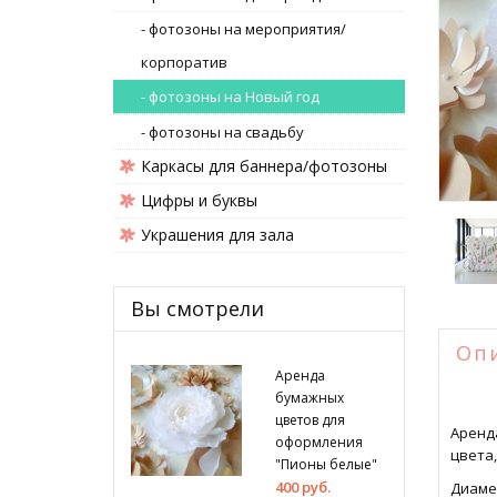
- фотозоны на мероприятия/
корпоратив
- фотозоны на Новый год
- фотозоны на свадьбу
Каркасы для баннера/фотозоны
Цифры и буквы
Украшения для зала
Вы смотрели
Оп
Аренда
бумажных
цветов для
Аренд
оформления
цвета,
"Пионы белые"
400 руб.
Диамет