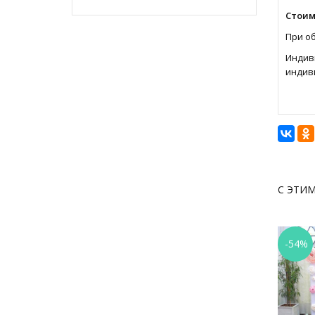
Стоим
При о
Индив
индив
С ЭТИ
-54%