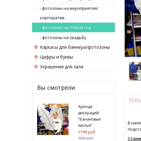
- фотозоны на мероприятия/
корпоратив
- фотозоны на Новый год
- фотозоны на свадьбу
Каркасы для баннера/фотозоны
Цифры и буквы
Украшения для зала
Вы смотрели
Оп
Аренда
декораций
"Банановые
В нали
листья"
подст
1190 руб.
Стоим
2000 руб.