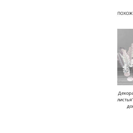
ПОХОЖ
Декора
листья"
до