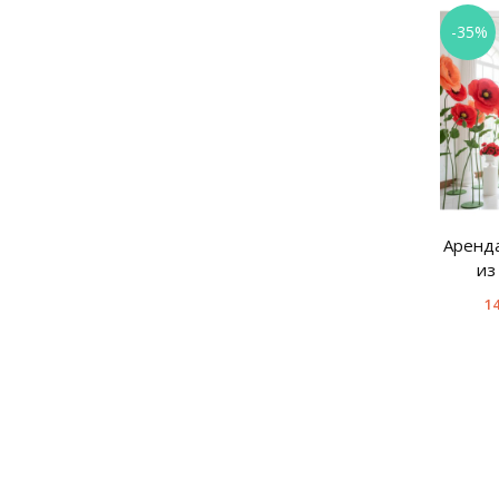
-35%
Аренда
из
14