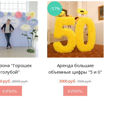
-57%
-50%
зона "Горошек
Аренда большие
Фотоз
голубой"
объемные цифры "5 и 0"
р
0 руб.
3000 руб.
13900
28000 руб.
7000 руб.
КУПИТЬ
КУПИТЬ