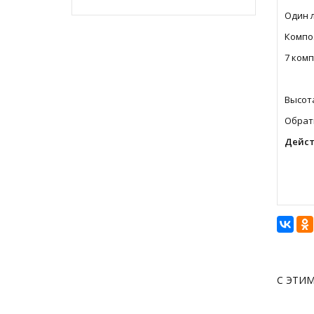
Один л
Композ
7 комп
Высота
Обрати
Дейст
С ЭТИ