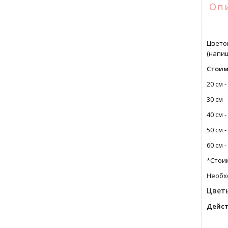
Оп
Цвето
(напи
Стоим
20 см -
30 см -
40 см -
50 см -
60 см -
*Стоим
Необхо
Цветы
Дейст