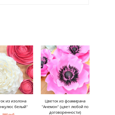
ок из изолона
Цветок из фоамирана
Цветок
ункулюс белый"
"Анемон" (цвет любой по
"Вио
договоренности)
990 руб.