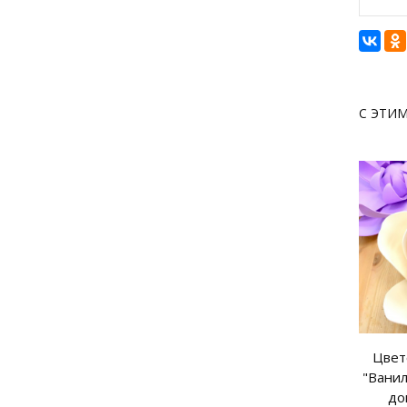
С ЭТИ
Цвет
"Ванил
до